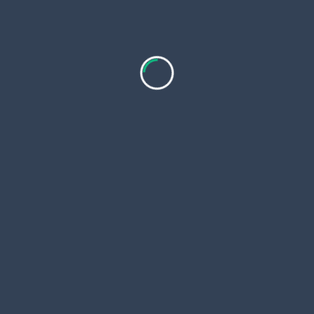
Resoluciones Junta
Parroquial
Resoluciones Junta Parroquial
2023
Resoluciones Junta Parroquial
2024
Resoluciones Junta Parroquial
2025
GADPR
Inicio
Transparencia
Contacto