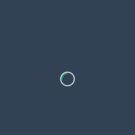
Actas 2023
Actas 2024
Actas 2025
GADPR
Inicio
Transparencia
Contacto
Chupianza
Inicio
LOTAIP
Historia
PDOT
Trabajamos
(+593)
095
constantemente
Autoridades
PAC
943
4237 -
para
(+593)
Contacto
POA
099
mejorar
791
3278