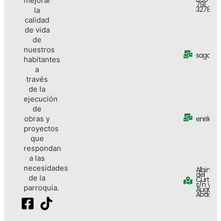
mejorar
791
3278
la
calidad
de vida
de
nuestros
sagalri
habitantes
a
través
de la
ejecución
de
enrike
obras y
proyectos
que
respondan
a las
necesidades
Albino
del
de la
Curto
s/n y
parroquia.
August
Abad