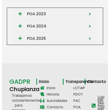
POA 2023
POA 2024
POA 2025
GADPR
Inicio
Transparencia
Contacto
Chupianza
Inicio
LOTAIP
Historia
PDOT
Trabajamos
(+593)
095
constantemente
Autoridades
PAC
943
4237 -
para
Contacto
POA
(+593)
099