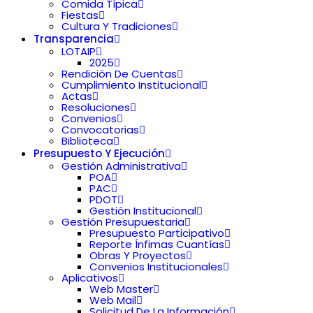
Comida Típica
Fiestas
Cultura Y Tradiciones
Transparencia
LOTAIP
2025
Rendición De Cuentas
Cumplimiento Institucional
Actas
Resoluciones
Convenios
Convocatorias
Biblioteca
Presupuesto Y Ejecución
Gestión Administrativa
POA
PAC
PDOT
Gestión Institucional
Gestión Presupuestaria
Presupuesto Participativo
Reporte Ínfimas Cuantías
Obras Y Proyectos
Convenios Institucionales
Aplicativos
Web Master
Web Mail
Solicitud De La Información