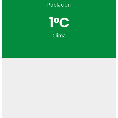
Población
1
°C
Clima