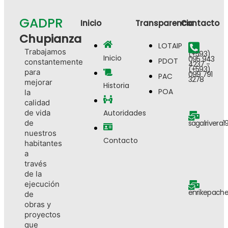
GADPR
Inicio
Transparencia
Contacto
Chupianza
LOTAIP
Trabajamos
(+593)
Inicio
095 943
PDOT
constantemente
4237 -
(+593)
para
099 791
PAC
3278
mejorar
Historia
POA
la
calidad
de vida
Autoridades
de
sagalrivera
nuestros
Contacto
habitantes
a
través
de la
ejecución
enrikepach
de
obras y
proyectos
que