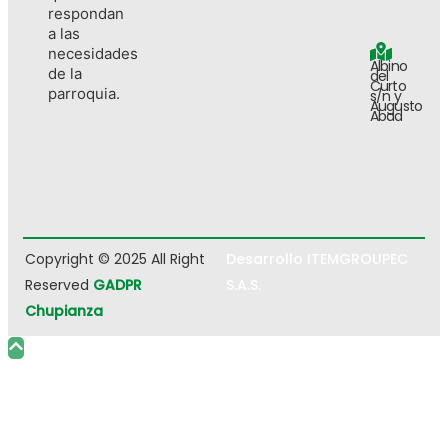
respondan
a las
necesidades
Albino
de la
del
Curto
parroquia.
s/n y
Augusto
Abad
Copyright © 2025 All Right
Desarrollo ITEMGROUPEC
Reserved
GADPR
S.A.S.
Chupianza