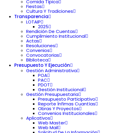
Comida Típica
Fiestas
Cultura Y Tradiciones
Transparencia
LOTAIP
2025
Rendición De Cuentas
Cumplimiento Institucional
Actas
Resoluciones
Convenios
Convocatorias
Biblioteca
Presupuesto Y Ejecución
Gestión Administrativa
POA
PAC
PDOT
Gestión Institucional
Gestión Presupuestaria
Presupuesto Participativo
Reporte Ínfimas Cuantías
Obras Y Proyectos
Convenios Institucionales
Aplicativos
Web Master
Web Mail
Solicitud De La Información