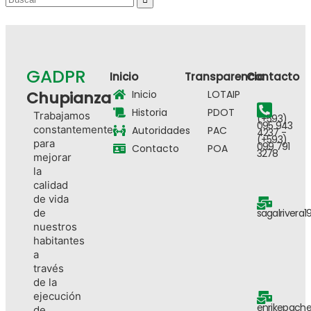
GADPR
Inicio
Transparencia
Contacto
Chupianza
Inicio
LOTAIP
Historia
PDOT
Trabajamos
(+593)
095 943
constantemente
Autoridades
PAC
4237 -
(+593)
para
099 791
Contacto
POA
3278
mejorar
la
calidad
de vida
de
sagalrivera
nuestros
habitantes
a
través
de la
ejecución
enrikepach
de