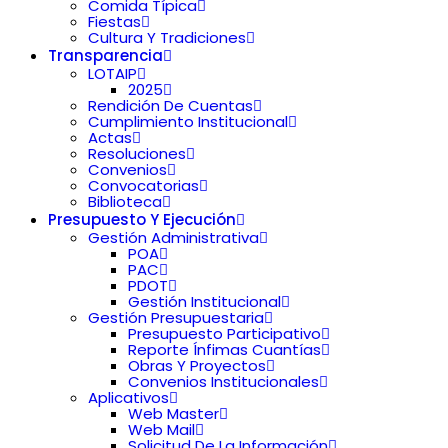
Comida Típica
Fiestas
Cultura Y Tradiciones
Transparencia
LOTAIP
2025
Rendición De Cuentas
Cumplimiento Institucional
Actas
Resoluciones
Convenios
Convocatorias
Biblioteca
Presupuesto Y Ejecución
Gestión Administrativa
POA
PAC
PDOT
Gestión Institucional
Gestión Presupuestaria
Presupuesto Participativo
Reporte Ínfimas Cuantías
Obras Y Proyectos
Convenios Institucionales
Aplicativos
Web Master
Web Mail
Solicitud De La Información