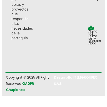
obras y
proyectos
que
respondan
a las
necesidades
Albino
de la
del
Curto
parroquia.
s/n y
Augusto
Abad
Copyright © 2025 All Right
Desarrollo ITEMGROUPEC
Reserved
GADPR
S.A.S.
Chupianza